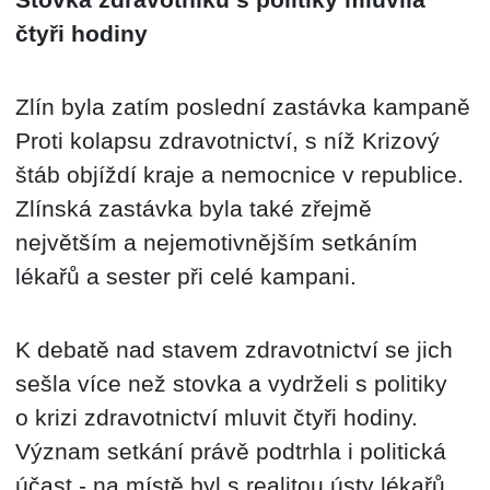
čtyři hodiny
Zlín byla zatím poslední zastávka kampaně
Proti kolapsu zdravotnictví, s níž Krizový
štáb objíždí kraje a nemocnice v republice.
Zlínská zastávka byla také zřejmě
největším a nejemotivnějším setkáním
lékařů a sester při celé kampani.
K debatě nad stavem zdravotnictví se jich
sešla více než stovka a vydrželi s politiky
o krizi zdravotnictví mluvit čtyři hodiny.
Význam setkání právě podtrhla i politická
účast - na místě byl s realitou ústy lékařů