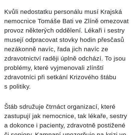
Kvůli nedostatku personálu musí Krajská
nemocnice Tomáše Bati ve Zlíně omezovat
provoz některých oddělení. Lékaři i sestry
musejí odpracovat stovky hodin přesčasů
nezákonně navíc, řada jich navíc ze
zdravotnictví raději úplně odchází. To jsou
problémy, které vyjmenovali zlínští
zdravotníci při setkání Krizového štábu
s politiky.
Štáb sdružuje čtrnáct organizací, které
zastupují jak nemocnice, tak lékaře, sestry
a dokonce i pacienty, zdravotně postižené
či seniory. Kampaní upozorňuje na krizi ve