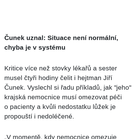
Čunek uznal: Situace není normální,
chyba je v systému
Kritice více než stovky lékařů a sester
musel čtyři hodiny čelit i hejtman Jiří
Čunek. Vyslechl si řadu příkladů, jak "jeho"
krajská nemocnice musí omezovat péči
o pacienty a kvůli nedostatku lůžek je
propouští i nedoléčené.
„V momentě, kdy nemocnice omezuje