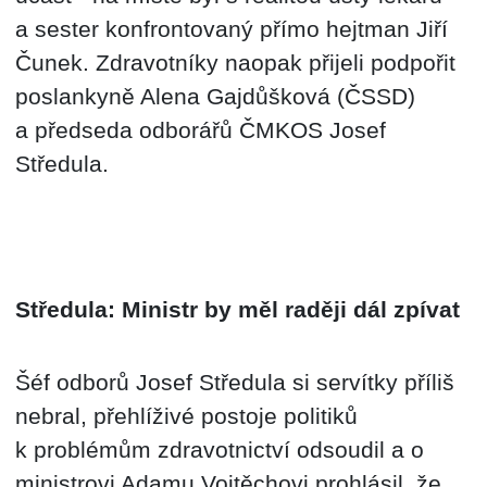
a sester konfrontovaný přímo hejtman Jiří
Čunek. Zdravotníky naopak přijeli podpořit
poslankyně Alena Gajdůšková (ČSSD)
a předseda odborářů ČMKOS Josef
Středula.
Středula: Ministr by měl raději dál zpívat
Šéf odborů Josef Středula si servítky příliš
nebral, přehlíživé postoje politiků
k problémům zdravotnictví odsoudil a o
ministrovi Adamu Vojtěchovi prohlásil, že